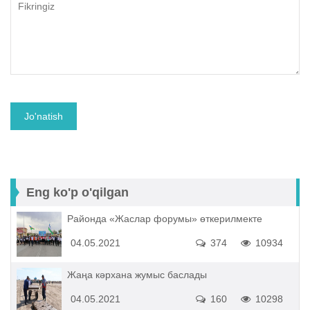
Eng ko'p o'qilgan
Районда «Жаслар форумы» өткерилмекте
04.05.2021
374
10934
Жаңа кәрхана жумыс баслады
04.05.2021
160
10298