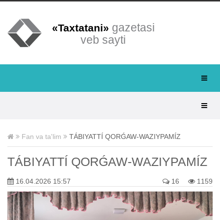
gazetasi
«Taxtatani»
veb sayti
Fan va ta'lim
TÁBIYATTÍ QORǴAW-WAZIYPAMÍZ
TÁBIYATTÍ QORǴAW-WAZIYPAMÍZ
16.04.2026 15:57
16
1159