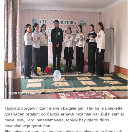
Tabiyattı qorǵaw nızam menen belgilenǵen. Hár bir mámlekette
qorshaǵan ortalıqtı qorǵawǵa arnawlı nızamlar bar. Bul nızamlar
hawa, suw, jerdi pataslamawǵa, tabiyiy baylıqlardı dúrıs
paydalanıwǵa qaratılǵan.
Ekologiyalıq nızamlardı saqlaw-tabiyattı saqlawdıń eń áhmiyetli