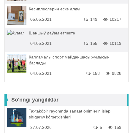
Кәсиплеслерин еске алды
05.05.2021
149
10217
Шаншыў даўам етпекте
04.05.2021
155
10119
Қапламалы спорт майданшасы жумысын
баслады
04.05.2021
158
9828
So'nngi yangiliklar
Taxtakópir rayonında sanaat ónimlerin islep
shıǵarıw kórsetkishleri
27.07.2026
5
159