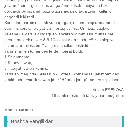
jollarınıń biri. Eger biz nızamǵa ámel etsek, tabiyat ta bizdi
qorǵaydı. Al nızamdı buzıw-qorshaǵan ortaǵa zıyan keltiriw
degendi bildiredi.
Sonlıqtan hár birimiz tabiyattı qorǵap, nızam talaplarına ámel
etiwimiz kerek. Tabiyat-biziń ortaq úyimiz. Onı taza saqlaw-
keleshek áwlad aldındaǵı juwapkershiligimiz. Usı múnasibet
penen mektebimizde 8-9-10-klasslar arasında «Siz ekologiya
nızamların bilesizbe”? atlı jarıs shólkemlestirildi.
Jarıs shártleri tómendegilerden ibarat boldı:
1.Sàlemnama;
2.Soraw-juwap;
3.Tábiyat tuwralı kórinis.
Jarıs juwmaǵında 8-klasstıń «Ekoleif» komandası jeńimpaz dep
tabıldı hám estelik sawǵa jáne “Húrmet jarlıǵı” menen sıylıqlandı.
Nazira ESENOVA
16-sanlı mekteptiń tábiyiy pán muǵallimi
Manba: мақала
Boshqa yangiliklar