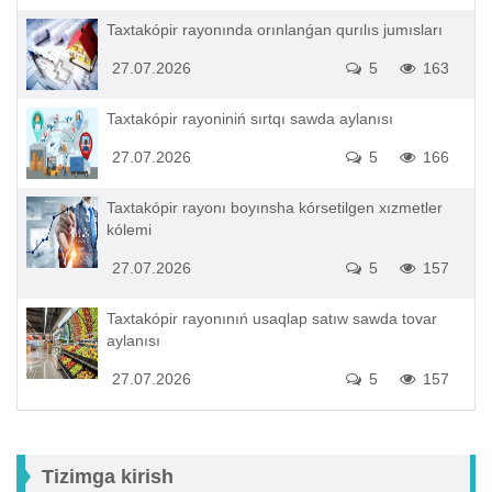
Taxtakópir rayonında orınlanǵan qurılıs jumısları
27.07.2026
5
163
Taxtakópir rayoniniń sırtqı sawda aylanısı
27.07.2026
5
166
Taxtakópir rayonı boyınsha kórsetilgen xızmetler
kólemi
27.07.2026
5
157
Taxtakópir rayonınıń usaqlap satıw sawda tovar
aylanısı
27.07.2026
5
157
Tizimga kirish