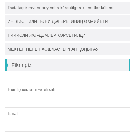
Taxtakópir rayonı boyınsha kórsetilgen xızmetler kólemi
ИНГЛИС ТИЛИ ПӘНИ ДѲГЕРЕГИНИҢ ӘҲМИЙЕТИ
ТИЙИСЛИ ЖӘРДЕМЛЕР КӨРСЕТИЛДИ
МЕКТЕП ПЕНЕН ХОШЛАСТЫРҒАН ҚОҢЫРАЎ
Fikringiz