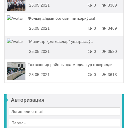
25.05.2021
0
3369
Жолың айдын болсын, питкериўши!
25.05.2021
0
3469
"Министр ҳәм жаслар" ушырасыўы
25.05.2021
0
3520
Тахтакөпир районында медиа-тур өткерилди
25.05.2021
0
3613
Авторизация