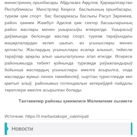
министриниң орынбасары Абдулазиз Аққулов, Қарақалпақстан
Республикасы Минстрлер Кеңеси баслығының орынбасары,
туризм ҳәм спорт бас басқармасы баслығы Расул Зарекеев,
район ҳәкими Жамбул Адилов ҳәм сектор басшыларының
район жаслары менен ушырасыўы өткерилди. Ушырасыў
даўамында белсенди жаслар спорт, туризм тараўындағы
машқалалардан келип шығып, өз усыныслары менен
қатнасты. Жаслардың усыныслары есапқа алынып, тийисли
тараўлар арқалы алып шығылатуғыны атап өтилди. Әсиресе
районымызда тәбият қойнында туризмди раўажландырыў
бойынша жаслардың усыныслары әмелге асырылса, онда
жасларды жумыс пенен тәмийинлеў, сырттан туристлерди көп
қамтып алыў, районымыз потенциалын көтериўдей пайдалы
тәреплери әмелге асырылған болады.
Тахтакөпир районы ҳәкимлиги Мәлимлеме хызмети
Источник: https://t.me/taxtakopir_xakimiyati
Новости