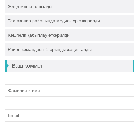
Жаңа мешит ашылды
Тахтакөпир районында медиа-тур өткерилди
Kөшпели қабыллаў өткерилди
Pайон командасы 1-орынды жеңип алды.
Ваш коммент