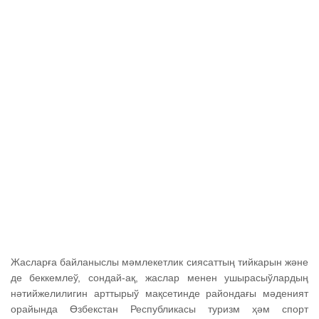
Жасларға байланыслы мәмлекетлик сиясаттың тийкарын және
де беккемлеў, сондай-ақ, жаслар менен ушырасыўлардың
нәтийжелилигин арттырыў мақсетинде райондағы мәденият
орайында Өзбекстан Республикасы туризм ҳәм спорт